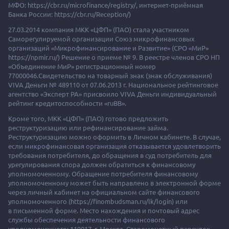
МФО: https://cbr.ru/microfinance/registry/, интернет-приёмная
Банка России: https://cbr.ru/Reception/)
27.03.2014 компания МКК «ЦФП» (ПАО) стала участником
Саморегулируемой организации Союз микрофинансовых
организаций «Микрофинансирование и Развитие» (СРО «МиР»
https://npmir.ru/) Решение о приеме № 9. В реестре членов СРО НП
«Объединение МиР» регистрационный номер
77000046.Свидетельство на товарный знак (знак обслуживания)
VIVA Деньги № 489110 от 07.06.2013 г. Национальное рейтинговое
агентство «Эксперт РА» присвоило VIVA Деньги индивидуальный
рейтинг кредитоспособности «ruBB».
Кроме того, МКК «ЦФП» (ПАО) готово предложить
реструктуризацию или рефинансирование займа.
Реструктуризацию можно оформить в Личном кабинете. В случае,
если микрофинансовая организация отказывается удовлетворить
требования потребителя, до обращения в суд потребитель для
урегулирования спора должен обратиться к финансовому
уполномоченному. Обращение потребителя финансовому
уполномоченному может быть направлено в электронной форме
через личный кабинет на официальном сайте финансового
уполномоченного (https://finombudsman.ru/lk/login) или
в письменной форме. Место нахождения и почтовый адрес
службы обеспечения деятельности финансового
уполномоченного: 119017, г. Москва, Старомонетный переулок,