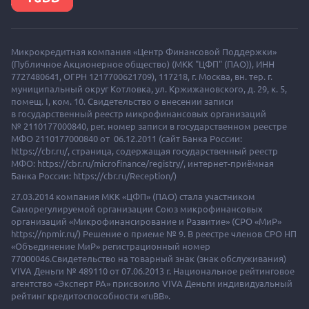
Микрокредитная компания «Центр Финансовой Поддержки»
(Публичное Акционерное общество) (МКК "ЦФП" (ПАО)),
ИНН
7727480641, ОГРН 1217700621709), 117218, г. Москва, вн. тер. г.
муниципальный округ Котловка, ул. Кржижановского, д. 29, к. 5,
помещ. I, ком. 10. Свидетельство о внесении записи
в государственный реестр микрофинансовых организаций
№ 2110177000840, рег. номер записи в государственном реестре
МФО 2110177000840 от 06.12.2011 (сайт Банка России:
https://cbr.ru/, страница, содержащая государственный реестр
МФО: https://cbr.ru/microfinance/registry/, интернет-приёмная
Банка России: https://cbr.ru/Reception/)
27.03.2014 компания МКК «ЦФП» (ПАО) стала участником
Саморегулируемой организации Союз микрофинансовых
организаций «Микрофинансирование и Развитие» (СРО «МиР»
https://npmir.ru/) Решение о приеме № 9. В реестре членов СРО НП
«Объединение МиР» регистрационный номер
77000046.Свидетельство на товарный знак (знак обслуживания)
VIVA Деньги № 489110 от 07.06.2013 г. Национальное рейтинговое
агентство «Эксперт РА» присвоило VIVA Деньги индивидуальный
рейтинг кредитоспособности «ruBB».